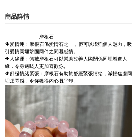
商品詳情
⋯⋯⋯⋯⋯⋯⋯摩根石⋯⋯⋯⋯⋯⋯⋯⋯
🔶
愛情運：摩根石係愛情石之一，佢可以增強個人魅力，吸
引愛情同埋鞏固同伴之間嘅感情。
🔶
人緣運：佩戴摩根石可以幫助改善人際關係同埋增進人
緣，令身邊嘅人更加喜歡你。
🔶
舒緩情緒緊張：摩根石有助於舒緩緊張情緒，減輕焦慮同
埋煩悶感，令你獲得內心嘅平靜。