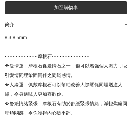
加至購物車
簡介
−
8.3-8.5mm

⋯⋯⋯⋯⋯⋯⋯摩根石⋯⋯⋯⋯⋯⋯⋯⋯

🔶愛情運：摩根石係愛情石之一，佢可以增強個人魅力，吸
引愛情同埋鞏固同伴之間嘅感情。

🔶人緣運：佩戴摩根石可以幫助改善人際關係同埋增進人
緣，令身邊嘅人更加喜歡你。

🔶舒緩情緒緊張：摩根石有助於舒緩緊張情緒，減輕焦慮同
埋煩悶感，令你獲得內心嘅平靜。